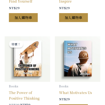
Find Yourself
Inspire
NT$
29
NT$
29
加入購物車
加入購物車
原
目
始
前
特賣！
價
價
格：
格：
NT$29。
NT$19。
Books
Books
The Power of
What Motivates Us
Positive Thinking
NT$
29
NT$
29
NT$
19