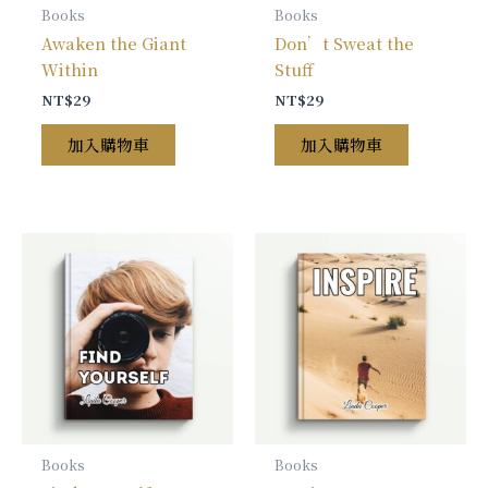
Books
Books
Awaken the Giant
Don’t Sweat the
Within
Stuff
NT$
29
NT$
29
加入購物車
加入購物車
Books
Books