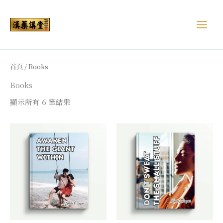
跳
至
主
要
內
容
首頁
/ Books
Books
顯示所有 6 筆結果