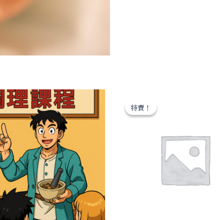
計
畫
數
量
原
目
始
前
特賣！
特賣！
價
價
格：
格：
NT$3,500。
NT$1,7