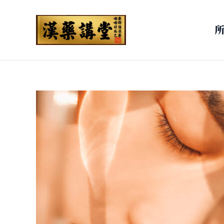
跳
至
主
要
內
容