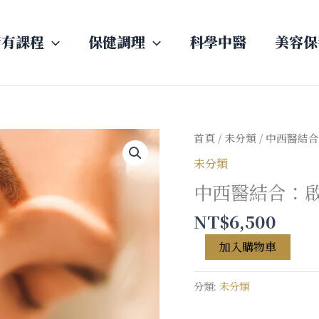
所有課程
保健調理
科學中醫
美容保
中
首頁
/
未分類
/ 中西醫結
西
未分類
醫
中西醫結合：
結
合：
NT$
6,500
啟
加入購物車
動
微
美
分類:
未分類
容