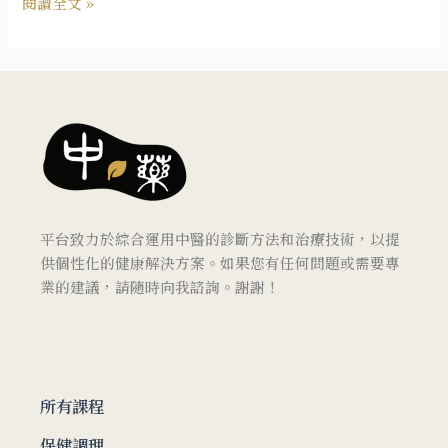
閱讀全文 »
平台致力於綜合運用中醫的診斷方法和治療技術，以提
供個性化的健康解決方案。
如果您有任何問題或需要專
業的建議，請隨時向我諮詢。謝謝！
所有課程
保健調理